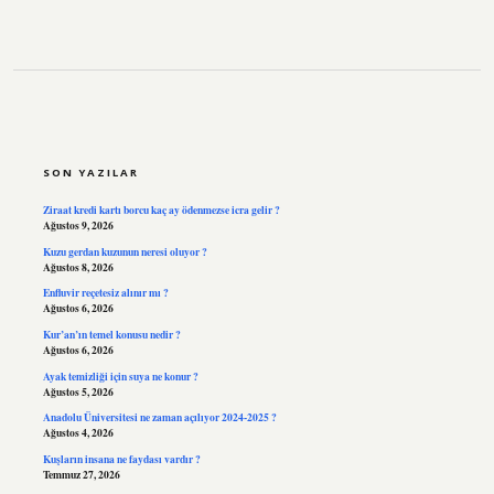
SIDEBAR
SON YAZILAR
Ziraat kredi kartı borcu kaç ay ödenmezse icra gelir ?
Ağustos 9, 2026
Kuzu gerdan kuzunun neresi oluyor ?
Ağustos 8, 2026
Enfluvir reçetesiz alınır mı ?
Ağustos 6, 2026
Kur’an’ın temel konusu nedir ?
Ağustos 6, 2026
Ayak temizliği için suya ne konur ?
Ağustos 5, 2026
Anadolu Üniversitesi ne zaman açılıyor 2024-2025 ?
Ağustos 4, 2026
Kuşların insana ne faydası vardır ?
Temmuz 27, 2026