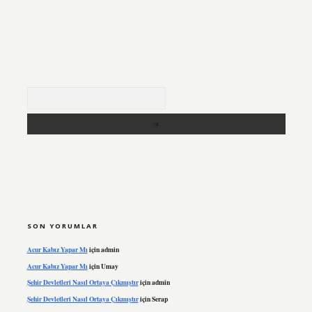
Arama
SON YORUMLAR
Acur Kabız Yapar Mı
için
admin
Acur Kabız Yapar Mı
için
Umay
Şehir Devletleri Nasıl Ortaya Çıkmıştır
için
admin
Şehir Devletleri Nasıl Ortaya Çıkmıştır
için
Serap