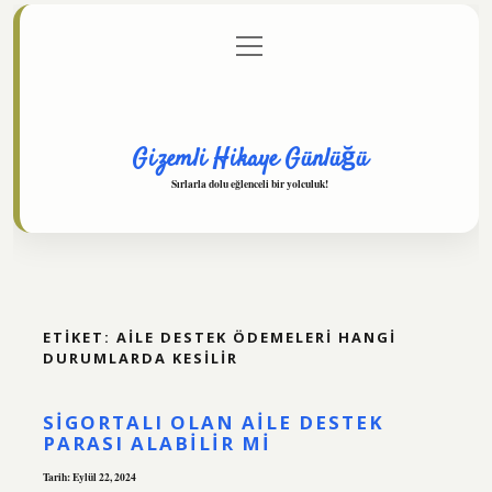
menüyü
Anasayfa
Gizlilik Politikası
Yasal Uyarı
aç
Hakkımızda
Gizemli Hikaye Günlüğü
Sırlarla dolu eğlenceli bir yolculuk!
ETIKET:
AILE DESTEK ÖDEMELERI HANGI
DURUMLARDA KESILIR
SIGORTALI OLAN AILE DESTEK
PARASI ALABILIR MI
Tarih: Eylül 22, 2024