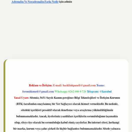
Adrenalin Ve Noradrenalin Farkı Nedir
için
admin
//www.tulipbet.online/
Reklam ve İletişim:
E-mail:
backlinkpaneli@gmail.com
Teams:
forumhizmeti@gmail.com
Whatsapp: 0262 606 0 726
Telegram: @karabul
Yasal Uyarı:
Sitemiz, 5651 Sayılı Kanun gereğince Bilgi Teknolojileri ve İletişim Kurumu
(BTK) tarafından onaylanmış bir Yer Sağlayıcı olarak hizmet vermektedir. Bu nedenle,
sitedeki içerikleri proaktif olarak denetleme veya araştırma yükümlülüğümüz
bulunmamaktadır. Ancak, üyelerimiz yazdıkları içeriklerin sorumluluğunu taşımakta
olup, siteye üye olarak bu sorumluluğu kabul etmiş sayılırlar. Bu internet sitesi, herhangi
bir marka, kurum veya şahıs şirketi ile hiçbir bağlantısı bulunmamaktadır. Sitede yalnızca