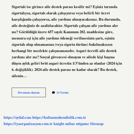
Sigortalı ise girince aile destek parası kesilir mi? Eşiniz tarımda
sigortalıysa, sigortalı olarak çalışıyorsa veya belirli bir ücret
karşılığında çalışıyorsa, aile yardımı almayacaksınız. Bu durumda,
aile desteğiniz de azaltılacaktır. Sigortalı çalışan aile yardımı alır
mı? Görüldüğü üzere 657 sayılı Kanunun 202. maddesine göre,
memura eşi için aile yardımı ödeneği verilmesinin şartı, eşinin
sigortalı olup olmamasına (veya sigorta türüne) bakılmaksızın
herhangi bir meslekte çalışmamasıdır. Asgari ücretli aile destek
yardımı alır mı? Sosyal güvencesi olmayan ve ailede kişi başına
düşen aylık geliri brüt asgari ücretin 1/3’ünden az olanlar (2024 için
6. değişiklik). 2024 aile destek parası ne kadar olacak? Bu destek,
ailenin…
Sigortalı
Devamını okuyun
14 Yorum
Olan
Aile
Destek
Parası
Alabilir
https://oydaf.com
https://kultasmuhendislik.com.tr
Mi
https://iyaorganizasyon.com.tr
knight online
nttgame
Sitemap