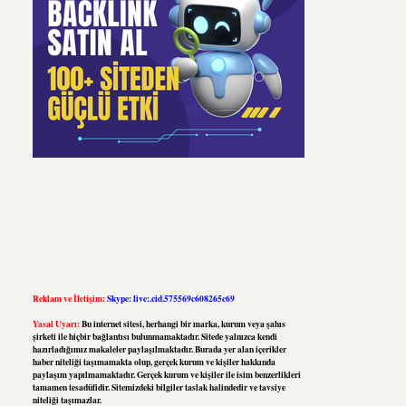
Reklam ve İletişim:
Skype: live:.cid.575569c608265c69
Yasal Uyarı:
Bu internet sitesi, herhangi bir marka, kurum veya şahıs
şirketi ile hiçbir bağlantısı bulunmamaktadır. Sitede yalnızca kendi
hazırladığımız makaleler paylaşılmaktadır. Burada yer alan içerikler
haber niteliği taşımamakta olup, gerçek kurum ve kişiler hakkında
paylaşım yapılmamaktadır. Gerçek kurum ve kişiler ile isim benzerlikleri
tamamen tesadüfidir. Sitemizdeki bilgiler taslak halindedir ve tavsiye
niteliği taşımazlar.