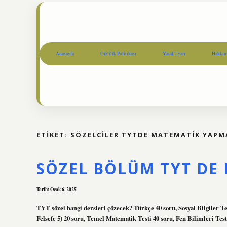
Anasayfa
Gizlilik Politikası
Yasal Uyarı
Hakkım
ETIKET:
SÖZELCILER TYTDE MATEMATIK YAPM
SÖZEL BÖLÜM TYT DE 
Tarih: Ocak 6, 2025
TYT sözel hangi dersleri çözecek? Türkçe 40 soru, Sosyal Bilgiler Tes
Felsefe 5) 20 soru, Temel Matematik Testi 40 soru, Fen Bilimleri Tes