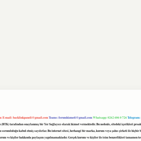
m:
E-mail:
backlinkpaneli@gmail.com
Teams:
forumhizmeti@gmail.com
Whatsapp: 0262 606 0 726
Telegram:
mu (BTK) tarafından onaylanmış bir Yer Sağlayıcı olarak hizmet vermektedir. Bu nedenle, sitedeki içerikleri 
 sorumluluğu kabul etmiş sayılırlar. Bu internet sitesi, herhangi bir marka, kurum veya şahıs şirketi ile hiçbi
kurum ve kişiler hakkında paylaşım yapılmamaktadır. Gerçek kurum ve kişiler ile isim benzerlikleri tamamen te