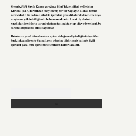
Sitemiz, 5651 Sayılı Kanun gereğince Bilgi Teknolojileri ve İletişim
Kurumu (BTK) tarafından onaylanmış bir Yer Sağlayıcı olarak hizmet
vermektedir. Bu nedenle, sitedeki içerikleri proaktif olarak denetleme veya
araştırma yükümlülüğümüz bulunmamaktadır. Ancak, üyelerimiz
yazdıkları içeriklerin sorumluluğunu taşımakta olup, siteye üye olarak bu
sorumluluğu kabul etmiş sayılırlar.
Hukuka ve yasal düzenlemelere aykırı olduğunu düşündüğünüz içerikleri,
backlinkpanelicomtr@gmail.com
adresine bildirmeniz halinde, ilgili
içerikler yasal süre içerisinde sitemizden kaldırılacaktır.
Arama