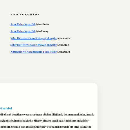
SON YORUMLAR
Acur Kabız Yapar Mı
için
admin
Acur Kabız Yapar Mı
için
Umay
Şehir Devletleri Nasıl Ortaya Çıkmıştır
için
admin
Şehir Devletleri Nasıl Ortaya Çıkmıştır
için
Serap
Adrenalin Ve Noradrenalin Farkı Nedir
için
admin
 @karabul
proaktif olarak denetleme veya araştırma yükümlülüğümüz bulunmamaktadır. Ancak,
r bağlantısı bulunmamaktadır. Sitede yalnızca kendi hazırladığımız makaleler
sadüfidir. Sitemiz, kar amacı gütmeyen ve tamamen ücretsiz bir bilgi paylaşım