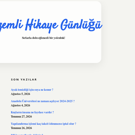
zemli Hikaye Günlüğü
Sırlarla dolu eğlenceli bir yolculuk!
SIDEBAR
hiltonbet
https://www.tulipb
SON YAZILAR
Ayak temizliği için suya ne konur ?
Ağustos 5, 2026
Anadolu Üniversitesi ne zaman açılıyor 2024-2025 ?
Ağustos 4, 2026
Kuşların insana ne faydası vardır ?
Temmuz 27, 2026
Yapılandırma işlemi kaç taksit ödenmezse iptal olur ?
Temmuz 26, 2026
M8 kaç matkapla delinir ?