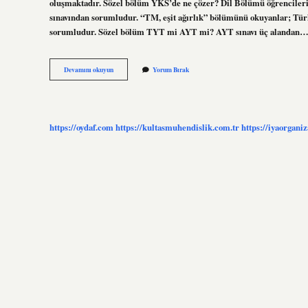
oluşmaktadır. Sözel bölüm YKS’de ne çözer? Dil Bölümü öğrencileri T
sınavından sorumludur. “TM, eşit ağırlık” bölümünü okuyanlar; Türk
sorumludur. Sözel bölüm TYT mi AYT mi? AYT sınavı üç alandan
Sözel
Devamını okuyun
Yorum Bırak
Bölüm
Tyt
De
Ne
Çözecek
https://oydaf.com
https://kultasmuhendislik.com.tr
https://iyaorgani