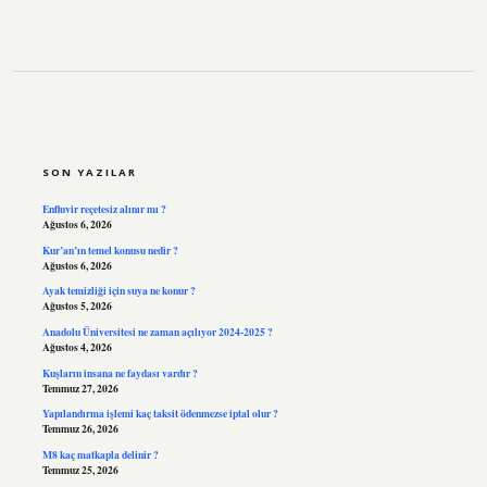
SIDEBAR
SON YAZILAR
Enfluvir reçetesiz alınır mı ?
Ağustos 6, 2026
Kur’an’ın temel konusu nedir ?
Ağustos 6, 2026
Ayak temizliği için suya ne konur ?
Ağustos 5, 2026
Anadolu Üniversitesi ne zaman açılıyor 2024-2025 ?
Ağustos 4, 2026
Kuşların insana ne faydası vardır ?
Temmuz 27, 2026
Yapılandırma işlemi kaç taksit ödenmezse iptal olur ?
Temmuz 26, 2026
M8 kaç matkapla delinir ?
Temmuz 25, 2026