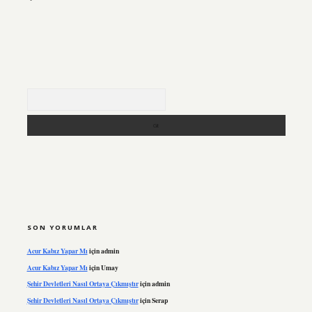
Arama
SON YORUMLAR
Acur Kabız Yapar Mı
için
admin
Acur Kabız Yapar Mı
için
Umay
Şehir Devletleri Nasıl Ortaya Çıkmıştır
için
admin
Şehir Devletleri Nasıl Ortaya Çıkmıştır
için
Serap