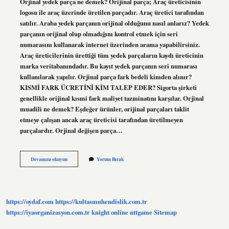
Orjinal yedek parça ne demek? Orijinal parça; Araç üreticisinin
logosu ile araç üzerinde üretilen parçadır. Araç üretici tarafından
satılır. Araba yedek parçanın orijinal olduğunu nasıl anlarız? Yedek
parçanın orijinal olup olmadığını kontrol etmek için seri
numarasını kullanarak internet üzerinden arama yapabilirsiniz.
Araç üreticilerinin ürettiği tüm yedek parçaların kaydı üreticinin
marka veritabanındadır. Bu kayıt yedek parçanın seri numarası
kullanılarak yapılır. Orjinal parça fark bedeli kimden alınır?
KISMİ FARK ÜCRETİNİ KİM TALEP EDER? Sigorta şirketi
genellikle orijinal kısmi fark maliyet tazminatını karşılar. Orjinal
muadili ne demek? Eşdeğer ürünler, orijinal parçaları taklit
etmeye çalışan ancak araç üreticisi tarafından üretilmeyen
parçalardır. Orjinal değişen parça…
Neden
Devamını okuyun
Yorum Bırak
Orjinal
Yedek
Parça
https://oydaf.com
https://kultasmuhendislik.com.tr
https://iyaorganizasyon.com.tr
knight online
nttgame
Sitemap