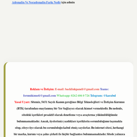
Adrenalin Ve Noradrenalin Farkı Nedir
için
admin
//www.tulipbet.online/
Reklam ve İletişim:
E-mail:
backlinkpaneli@gmail.com
Teams:
forumhizmeti@gmail.com
Whatsapp: 0262 606 0 726
Telegram: @karabul
Yasal Uyarı:
Sitemiz, 5651 Sayılı Kanun gereğince Bilgi Teknolojileri ve İletişim Kurumu
(BTK) tarafından onaylanmış bir Yer Sağlayıcı olarak hizmet vermektedir. Bu nedenle,
sitedeki içerikleri proaktif olarak denetleme veya araştırma yükümlülüğümüz
bulunmamaktadır. Ancak, üyelerimiz yazdıkları içeriklerin sorumluluğunu taşımakta
olup, siteye üye olarak bu sorumluluğu kabul etmiş sayılırlar. Bu internet sitesi, herhangi
bir marka, kurum veya şahıs şirketi ile hiçbir bağlantısı bulunmamaktadır. Sitede yalnızca