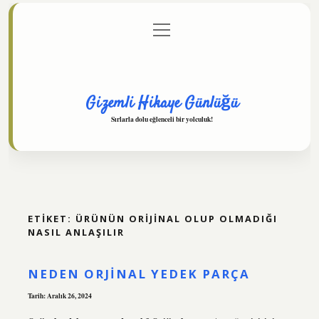
menüyü
Anasayfa
Gizlilik Politikası
Yasal Uyarı
aç
Hakkımızda
Gizemli Hikaye Günlüğü
Sırlarla dolu eğlenceli bir yolculuk!
ETIKET:
ÜRÜNÜN ORIJINAL OLUP OLMADIĞI
NASIL ANLAŞILIR
NEDEN ORJINAL YEDEK PARÇA
Tarih: Aralık 26, 2024